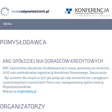
MENU
START
POMYSŁODAWCA
BLOG
PROGRAM
ANG SPÓŁDZIELNIA DORADCÓW KREDYTOWYCH
WYSTĘPUJĄ
ANG Spółdzielnia Doradców Kredytowych jest nową, powstałą we wrześniu
2010 roku profesjonalną organizacją doradztwa finansowego. Nasza wizja:
REJESTRACJA
Być wzorem dla innych w tym jak połączyć cele ekonomiczne z przyjętymi
i przestrzeganymi wartościami firmy oraz zaangażowaną społecznością
Współpracowników.
MATERIAŁY
Więcej na
angkredyty.pl
ORGANIZATORZY
ORGANIZATORZY
PARTNERZY