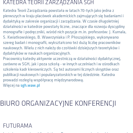
KATEDRA TEORII ZARZĄDZANIA SGH
Katedra Teorii Zarządzania powstała w latach 70-tych jako jedna z
pierwszych w kraju placówek akademickich zajmujących się badaniami i
dydaktyką w zakresie organizacji i zarządzania. W czasie długoletniej
działalności w katedrze powstały liczne, znaczące dla rozwoju dyscypliny
monografie i podręczniki, wśród nich pozycje m.in. profesorów: J. Kurnala,
S. Kwiatkowskiego, B. Wawrzyniaka i P. Płoszajskiego, wykonywano
szereg badań i monografii, wykształcono też dużą liczbę pracowników
naukowych. Wielu z nich należy do czołówki dzisiejszych teoretyków i
dydaktyków w naukach organizacyjnych.
Pracownicy katedry aktywnie uczestniczą w działalności dydaktycznej,
zarówno w SGH, jak i poza szkołą - w innych uczelniach i w ośrodkach
szkolenia kadr kierowniczych. Są też autorami licznych skryptów oraz
publikacji naukowych i popularyzatorskich w tej dziedzinie. Katedra
prowadzi rozległą współpracę międzynarodową.
Więcej na
sgh.waw.pl
BIURO ORGANIZACYJNE KONFERENCJI
FUTURAMA