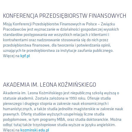
KONTAKT
KONFERENCJA PRZEDSIĘBIORSTW FINANSOWYCH
Misją Konferencji Przedsiębiorstw Finansowych w Polsce – Związku
Pracodawców jest wyznaczanie w działalności gospodarczej wysokich
standardów postępowania we wszystkich relacjach z klientami i
kontrahentami oraz nadzorowanie stosowania się do nich przez
przedsiębiorstwa finansowe, dla tworzenia i potwierdzania opinii,
uznających te przedsiębiorstwa za instytucje zaufania publicznego.
Więcej na
kpf.pl
AKADEMIA IM. LEONA KOŹMIŃSKIEGO
Akademia im. Leona Koźmińskiego jest niepubliczną szkołą wyższą o
statusie akademii. Została założona w 1993 roku. Oferuje studia
pierwszego i drugiego stopnia w zakresie nauk ekonomicznych i
humanistycznych, a także studia jednolite magisterskie w zakresie nauk
prawnych. Ofertę studiów wyższych uzupełniają liczne studia
podyplomowe, w tym programy MBA, oraz studia doktoranckie. Można
odbyć tutaj także trzystopniowe studia wyższe w języku angielskim.
Więcej na
kozminski.edu.pl