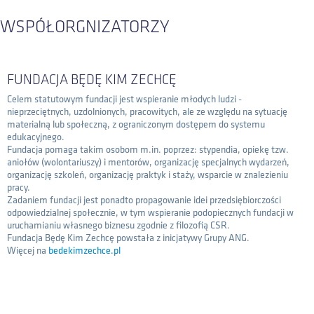
WSPÓŁORGNIZATORZY
FUNDACJA BĘDĘ KIM ZECHCĘ
Celem statutowym fundacji jest wspieranie młodych ludzi -
nieprzeciętnych, uzdolnionych, pracowitych, ale ze względu na sytuację
materialną lub społeczną, z ograniczonym dostępem do systemu
edukacyjnego.
Fundacja pomaga takim osobom m.in. poprzez: stypendia, opiekę tzw.
aniołów (wolontariuszy) i mentorów, organizację specjalnych wydarzeń,
organizację szkoleń, organizację praktyk i staży, wsparcie w znalezieniu
pracy.
Zadaniem fundacji jest ponadto propagowanie idei przedsiębiorczości
odpowiedzialnej społecznie, w tym wspieranie podopiecznych fundacji w
uruchamianiu własnego biznesu zgodnie z filozofią CSR.
Fundacja Będę Kim Zechcę powstała z inicjatywy Grupy ANG.
Więcej na
bedekimzechce.pl